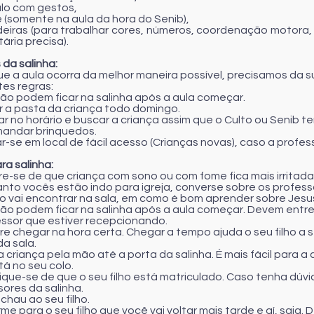
ulo com gestos,
 (somente na aula da hora do Senib),
deiras (para trabalhar cores, números, coordenação motora
tária precisa).
 da salinha:
ue a aula ocorra da melhor maneira possível, precisamos da
tes regras:
 não podem ficar na salinha após a aula começar.
er a pasta da criança todo domingo.
r no horário e buscar a criança assim que o Culto ou Senib te
mandar brinquedos.
r-se em local de fácil acesso (Crianças novas), caso a profe
ara salinha:
re-se de que criança com sono ou com fome fica mais irritada
anto vocês estão indo para igreja, converse sobre os profess
lho vai encontrar na sala, em como é bom aprender sobre Jesu
 não podem ficar na salinha após a aula começar. Devem entre
essor que estiver recepcionando.
re chegar na hora certa. Chegar a tempo ajuda o seu filho a 
da sala.
a criança pela mão até a porta da salinha. É mais fácil para a c
tá no seu colo.
ifique-se de que o seu filho está matriculado. Caso tenha dú
sores da salinha.
tchau ao seu filho.
rme para o seu filho que você vai voltar mais tarde e aí, sai