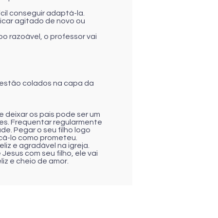
ícil conseguir adaptá-la.
ficar agitado de novo ou
po razoável, o professor vai
s estão colados na capa da
de deixar os pais pode ser um
es. Frequentar regularmente
de. Pegar o seu filho logo
uscá-lo como prometeu.
liz e agradável na igreja.
esus com seu filho, ele vai
iz e cheio de amor.