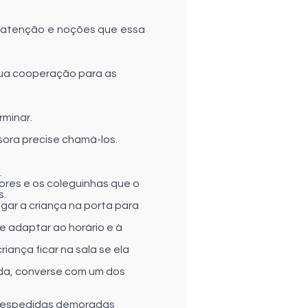
, atenção e noções que essa
 sua cooperação para as
rminar.
ssora precise chamá-los.
.
ores e os coleguinhas que o
s.
gar a criança na porta para
se adaptar ao horário e à
riança ficar na sala se ela
vida, converse com um dos
a. Despedidas demoradas