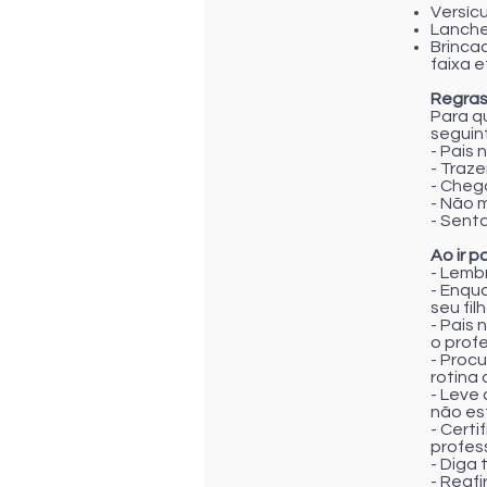
Versíc
Lanche
Brinca
faixa e
Regras
Para q
seguin
- Pais
- Traz
- Chega
- Não 
- Senta
Ao ir p
- Lemb
- Enqu
seu fi
- Pais
o prof
- Procu
rotina 
- Leve 
não es
- Cert
profes
- Diga 
- Reafi