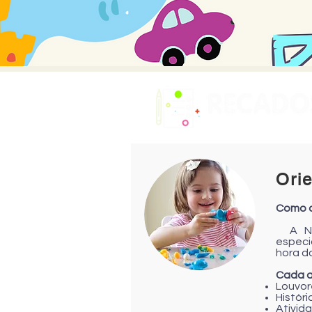
Ori
Como a
A Nov
especi
hora do
Cada a
Louvor
Históri
Ativida