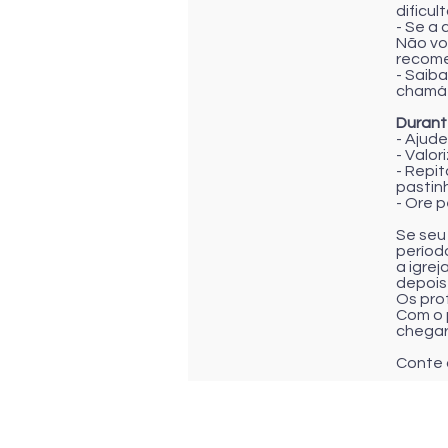
dificul
- Se a 
Não vol
recome
- Saiba
chamá-
Durant
- Ajude
- Valor
- Repi
pastinh
- Ore p
Se seu 
períod
a igrej
depois
Os prof
Com o 
chegar
Conte 