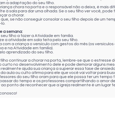
tam a adaptação do seu filho.
criança chora na porta e o responsável não a deixa, é mais dif
te à sala para dar uma olhada. Se o seu filho ver você, pode 
çar a chorar.
 que, se não conseguir consolar o seu filho depois de um tem
lo.
e a semana:
 seu filho a fazer a Atividade em família.
ize a atividade em sala feita pelo seu filho.
ta com a criança o versículo com gestos do mês (os versículo
a e na Atividade em família).
elo aprendizado do seu filho.
filho continuar a chorar na porta, lembre-se que o estresse 
o curto no desenvolvimento dele e pode demorar alguns mes
a realmente ajuda sua criança a superar essa fase de ansieda
 da aula ou culto afirma para ele que você vai voltar para b
essores do seu filho oram para que ele possa ter um tempo fe
passar do tempo e os professores compartilhando o amor de J
 ao ponto de reconhecer que a igreja realmente é um lugar fel
conosco!