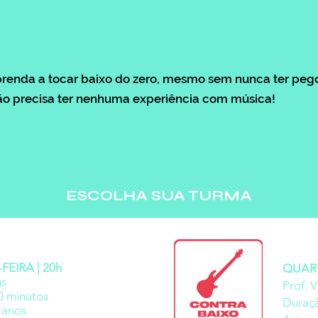
renda a tocar baixo do zero, mesmo sem nunca ter pego
o precisa ter nenhuma experiência com música!
ESCOLHA SUA TURMA
EIRA | 20h
QUART
us
Prof. V
0 minutos
Duraçã
 anos