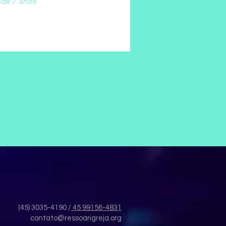
de 7 anos
(45) 3035-4190 /
45 99156-4831
contato@ressoarigreja.org