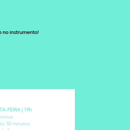
 no instrumento!
A-FEIRA | 19h
inícius
o: 50 minutos