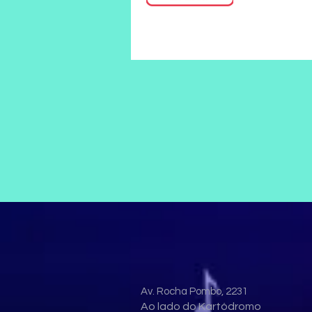
Av. Rocha Pombo, 2231
Ao lado do Kartódromo