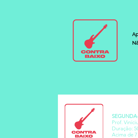
Ap
Nã
SEGUNDA-F
Prof. Viníci
Duração: 5
Acima de 7