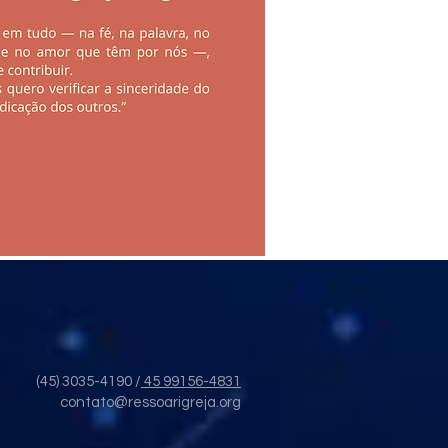
(45) 3035-4190 /
45 99156-4831
contato@ressoarigreja.org