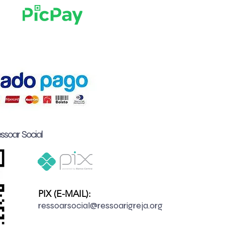
soar Social
PIX (E-MAIL):
ressoarsocial@ressoarigreja.org