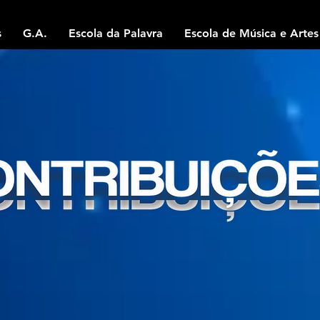
s
G.A.
Escola da Palavra
Escola de Música e Artes